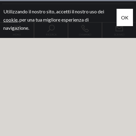
Utilizzando il nostro sito, accetti il nostro uso dei
Sitemap
OK
cookie
, per una tua migliore esperienza di
Privacy Policy
navigazione.
Cookie Policy
MENU
RICERCA
CHIAMACI
SCRIVICI
partner
Menù del Sito
Home
Home
Vendita
Vendita
Affitto
Affitto
Contatti
Contatti